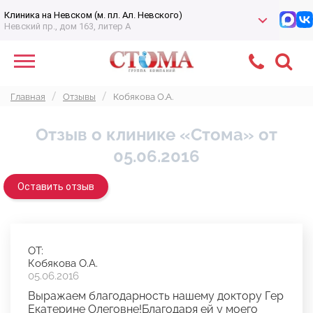
Клиника на Невском (м. пл. Ал. Невского)
Невский пр., дом 163, литер А
Главная
Отзывы
Кобякова О.А.
Отзыв о клинике «Стома» от
05.06.2016
Оставить отзыв
ОТ:
Кобякова О.А.
05.06.2016
Выражаем благодарность нашему доктору Гер
Екатерине Олеговне!Благодаря ей у моего