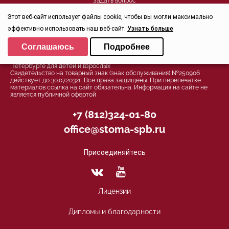
Задать вопрос
Контроль качества
Этот веб-сайт использует файлы cookie, чтобы вы могли максимально
эффективно использовать наш веб-сайт.
Узнать больше
Выберите настройки cookie
Политика конфиденциальности
Соглашаюсь
Подробнее
Минимальные
© 2026, Группа компаний СТОМА™ - Стоматология в Санкт-
Петербурге для детей и взрослых
Аналитические/Функциональные
Свидетельство на товарный знак (знак обслуживания) №250906
действует до 30.07.2032г. Все права защищены. При перепечатке
материалов ссылка на сайт обязательна. Информация на сайте не
является публичной офертой
+7 (812)324-01-80
office@stoma-spb.ru
Присоединяйтесь
Лицензии
Дипломы и благодарности