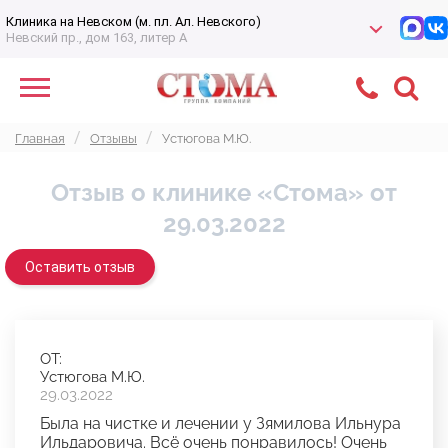
Клиника на Невском (м. пл. Ал. Невского)
Невский пр., дом 163, литер А
Главная
Отзывы
Устюгова М.Ю.
Отзыв о клинике «Стома» от
29.03.2022
Оставить отзыв
ОТ:
Устюгова М.Ю.
29.03.2022
Была на чистке и лечении у Зямилова Ильнура
Ильдаровича. Всё очень понравилось! Очень