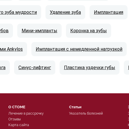
го зуба мудрости
Удаление зуба
Имплантация
убов
Мини-импланты
Коронка на зубы
ми Ankylos
Имплантация с немедленной нагрузкой
ога
Синус-лифтинг
Пластика уздечки губы
О СТОМЕ
Статьи
Лечение в рассрочку
Указатель болезней
Отзывы
Карта сайта