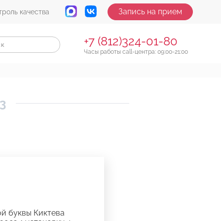
Запись на прием
троль качества
+7 (812)324-01-80
Часы работы call-центра: 09:00-21:00
3
й буквы Киктева