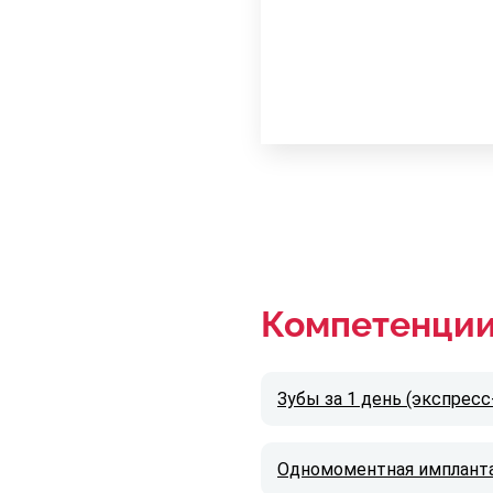
Компетенци
Зубы за 1 день (экспрес
Одномоментная имплант