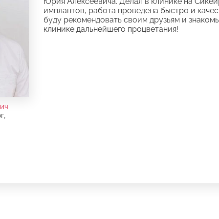
Юрия Алексеевича. Делал в клинике на Сикей
имплантов, работа проведена быстро и каче
буду рекомендовать своим друзьям и знако
клинике дальнейшего процветания!
ич
г,