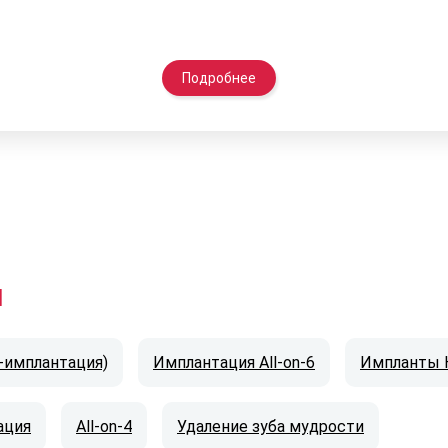
Подробнее
и
с-имплантация)
Имплантация All-on-6
Импланты 
ация
All-on-4
Удаление зуба мудрости