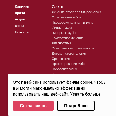
Клиники
Услуги
Лечение зубов под микроскопом
Врачи
Отбеливание зубов
Акции
Профессиональная гигиена
Цены
Имплантация
Новости
Виниры на зубы
Комфортное лечение
Диагностика
Эстетическая стоматология
Детская стоматология
Ортодонтия
Протезирование зубов
Пародонтология
Консультация стоматолога
Хирургическая стоматология
Этот веб-сайт использует файлы cookie, чтобы
Лечение зубов
вы могли максимально эффективно
использовать наш веб-сайт.
Узнать больше
Политика конфиденциальности
Выберите настройки cookie
© 2026, Группа компаний СТОМА™ - Стоматология в Санкт-Петербурге для детей и взросл
Соглашаюсь
Подробнее
Свидетельство на товарный знак (знак обслуживания) №250906 действует до 30.07.2032г. 
Минимальные
Аналитические/Функциональные
офертой