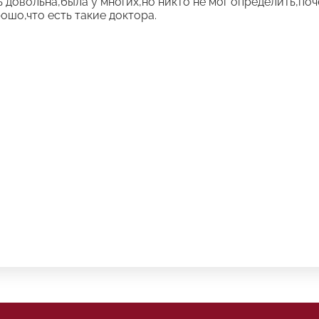
 довольна,была у многих,но никто не мог определить,поч
рошо,что есть такие доктора.