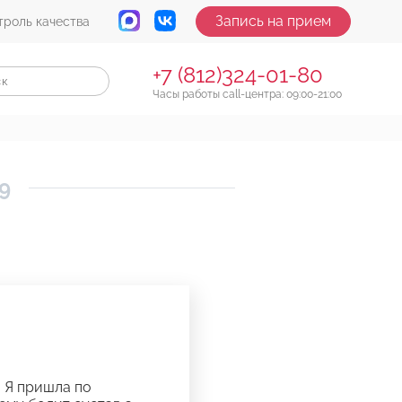
Запись на прием
троль качества
+7 (812)324-01-80
Часы работы call-центра: 09:00-21:00
9
 Я пришла по