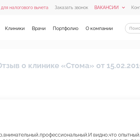
 для налогового вычета
Заказать звонок
ВАКАНСИИ
Кон
Клиники
Врачи
Портфолио
О компании
Отзыв о клинике «Стома» от 15.02.201
р,внимательный,профессиональный.И видно,что опытный.