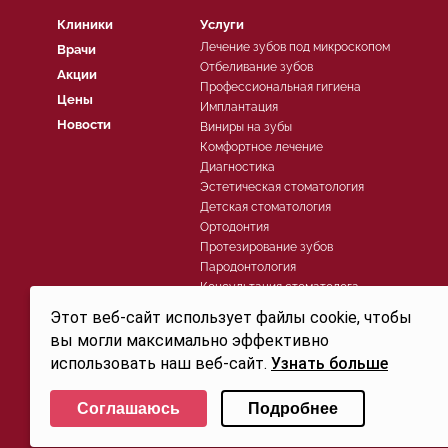
Клиники
Услуги
Лечение зубов под микроскопом
Врачи
Отбеливание зубов
Акции
Профессиональная гигиена
Цены
Имплантация
Новости
Виниры на зубы
Комфортное лечение
Диагностика
Эстетическая стоматология
Детская стоматология
Ортодонтия
Протезирование зубов
Пародонтология
Консультация стоматолога
Хирургическая стоматология
Этот веб-сайт использует файлы cookie, чтобы
Лечение зубов
вы могли максимально эффективно
использовать наш веб-сайт.
Узнать больше
Политика конфиденциальности
Выберите настройки cookie
© 2026, Группа компаний СТОМА™ - Стоматология в Санкт-Петербурге для детей и взросл
Соглашаюсь
Подробнее
Свидетельство на товарный знак (знак обслуживания) №250906 действует до 30.07.2032г. 
Минимальные
Аналитические/Функциональные
офертой