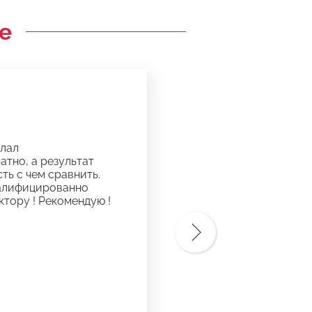
е
елал
атно, а результат
ть с чем сравнить.
валифицированно
ктору ! Рекомендую !