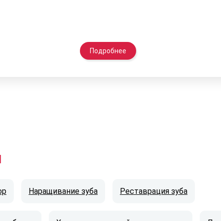
Подробнее
и
ор
Наращивание зуба
Реставрация зуба