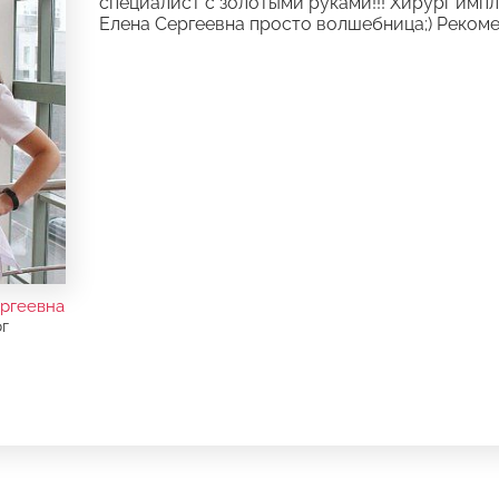
специалист с золотыми руками!!! Хирург имп
Елена Сергеевна просто волшебница;) Реком
ргеевна
г