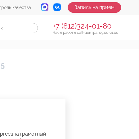
Запись на прием
троль качества
+7 (812)324-01-80
Часы работы call-центра: 09:00-21:00
25
ергеевна грамотный