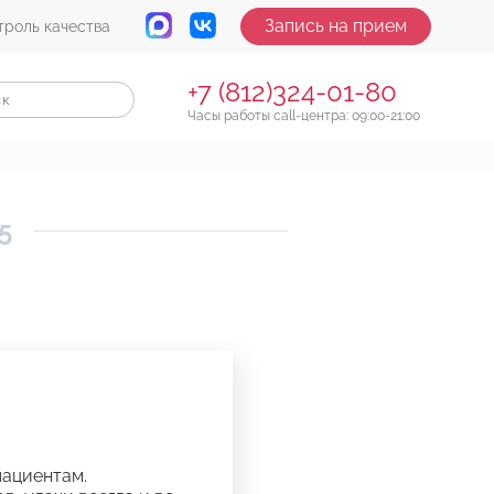
Запись на прием
троль качества
+7 (812)324-01-80
Часы работы call-центра: 09:00-21:00
5
пациентам.