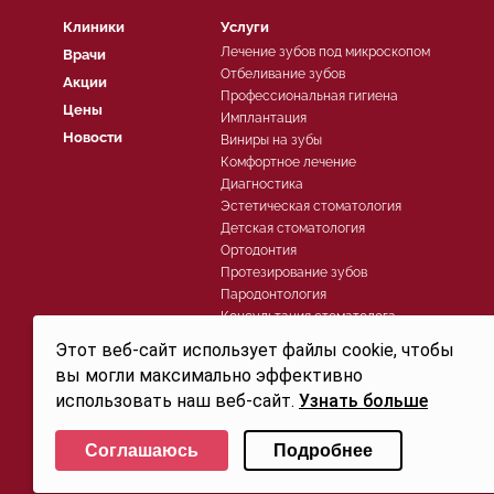
Клиники
Услуги
Лечение зубов под микроскопом
Врачи
Отбеливание зубов
Акции
Профессиональная гигиена
Цены
Имплантация
Новости
Виниры на зубы
Комфортное лечение
Диагностика
Эстетическая стоматология
Детская стоматология
Ортодонтия
Протезирование зубов
Пародонтология
Консультация стоматолога
Хирургическая стоматология
Этот веб-сайт использует файлы cookie, чтобы
Лечение зубов
вы могли максимально эффективно
использовать наш веб-сайт.
Узнать больше
Политика конфиденциальности
Выберите настройки cookie
© 2026, Группа компаний СТОМА™ - Стоматология в Санкт-Петербурге для детей и взросл
Соглашаюсь
Подробнее
Свидетельство на товарный знак (знак обслуживания) №250906 действует до 30.07.2032г. 
Минимальные
Аналитические/Функциональные
офертой