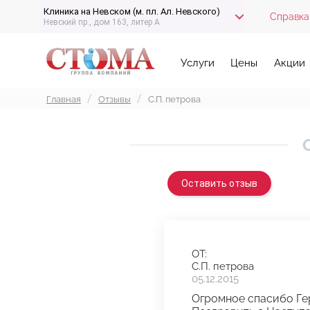
Клиника на Невском (м. пл. Ал. Невского)
Справка
Невский пр., дом 163, литер А
Услуги
Цены
Акции
Главная
Отзывы
С.П. петрова
Оставить отзыв
ОТ:
С.П. петрова
05.12.2015
Огромное спасибо Гер