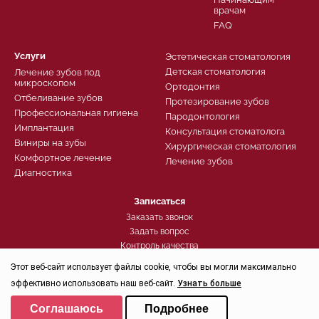
врачам
FAQ
Услуги
Эстетическая стоматология
Детская стоматология
Лечение зубов под
микроскопом
Ортодонтия
Отбеливание зубов
Протезирование зубов
Профессиональная гигиена
Пародонтология
Имплантация
Консультация стоматолога
Виниры на зубы
Хирургическая стоматология
Комфортное лечение
Лечение зубов
Диагностика
Записаться
Заказать звонок
Задать вопрос
Контроль качества
Этот веб-сайт использует файлы cookie, чтобы вы могли максимально
эффективно использовать наш веб-сайт.
Узнать больше
Политика конфиденциальности
Выберите настройки cookie
Соглашаюсь
Подробнее
© 2026, Группа компаний СТОМА™ - Стоматология в Санкт-