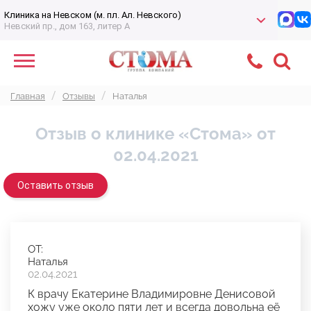
Клиника на Невском (м. пл. Ал. Невского)
Невский пр., дом 163, литер А
Главная
Отзывы
Наталья
Отзыв о клинике «Стома» от
02.04.2021
Оставить отзыв
ОТ:
Наталья
02.04.2021
К врачу Екатерине Владимировне Денисовой
хожу уже около пяти лет и всегда довольна её