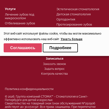
Услуги
Эстетическая стоматология
Детская стоматология
Лечение зубов под
микроскопом
Ортодонтия
Отбеливание зубов
Протезирование зубов
Профессиональная гигиена
Пародонтология
Имплантация
Этот веб-сайт использует файлы cookie, чтобы вы могли максимально
Консультация стоматолога
Виниры на зубы
эффективно использовать наш веб-сайт.
Узнать больше
Хирургическая стоматология
Комфортное лечение
Выберите настройки cookie
Лечение зубов
Соглашаюсь
Подробнее
Диагностика
Минимальные
Записаться
Аналитические/Функциональные
Заказать звонок
Задать вопрос
Контроль качества
Политика конфиденциальности
© 2026, Группа компаний СТОМА™ - Стоматология в Санкт-
Петербурге для детей и взрослых
Свидетельство на товарный знак (знак обслуживания) №250906
действует до 30.07.2032г. Все права защищены. При перепечатке