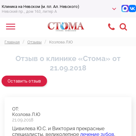
Клиника на Невском (м. пл. Ал. Невского)
Невский пр., дом 163, литер А
Главная
Отзывы
Козлова Л.Ю
Отзыв о клинике «Стома» от
21.09.2018
Оставить отзыв
ОТ:
Козлова Л.Ю
21.09.2018
Цивилева Ю.С. и Виктория прекрасные
специалисты, великолепное
лечение зубов
,