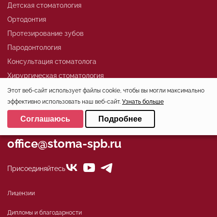
Детская стоматология
Ортодонтия
Протезирование зубов
Пародонтология
Консультация стоматолога
Хирургическая стоматология
Лечение зубов
Этот веб-сайт использует файлы cookie, чтобы вы могли максимально
эффективно использовать наш веб-сайт.
Узнать больше
Выберите настройки cookie
Соглашаюсь
Подробнее
+7 (812)324-01-80
Минимальные
office@stoma-spb.ru
Аналитические/Функциональные
Присоединяйтесь
Лицензии
Дипломы и благодарности