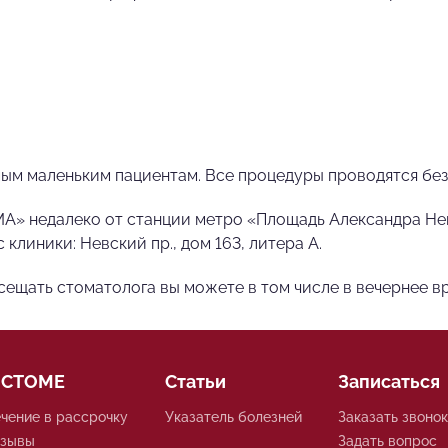
ым маленьким пациентам. Все процедуры проводятся без
» недалеко от станции метро «Площадь Александра Нев
клиники: Невский пр., дом 163, литера А.
ещать стоматолога вы можете в том числе в вечернее вр
 СТОМЕ
Статьи
Записаться
чение в рассрочку
Указатель болезней
Заказать звонок
тзывы
Задать вопрос