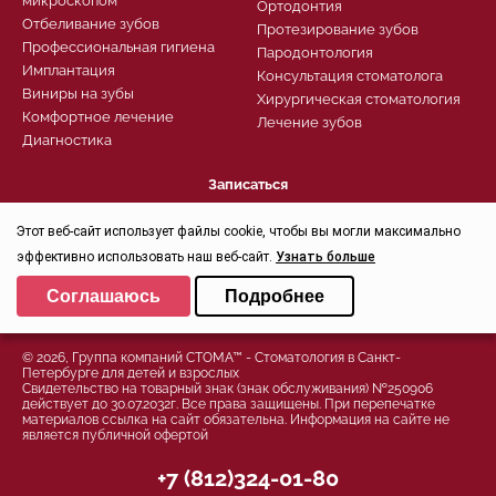
микроскопом
Ортодонтия
Отбеливание зубов
Протезирование зубов
Профессиональная гигиена
Пародонтология
Имплантация
Консультация стоматолога
Виниры на зубы
Хирургическая стоматология
Комфортное лечение
Лечение зубов
Диагностика
Записаться
Заказать звонок
Задать вопрос
Этот веб-сайт использует файлы cookie, чтобы вы могли максимально
Контроль качества
эффективно использовать наш веб-сайт.
Узнать больше
Выберите настройки cookie
Соглашаюсь
Подробнее
Минимальные
Политика конфиденциальности
Аналитические/Функциональные
© 2026, Группа компаний СТОМА™ - Стоматология в Санкт-
Петербурге для детей и взрослых
Свидетельство на товарный знак (знак обслуживания) №250906
действует до 30.07.2032г. Все права защищены. При перепечатке
материалов ссылка на сайт обязательна. Информация на сайте не
является публичной офертой
+7 (812)324-01-80