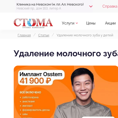
Клиника на Невском (м. пл. Ал. Невского)
Справка 
Невский пр., дом 163, литер А
Услуги
Цены
Акции
Главная
Статьи
Удаление молочного зуба у детей
Удаление молочного зуб