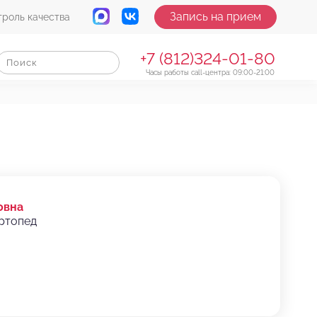
Запись на прием
троль качества
+7 (812)324-01-80
Часы работы call-центра: 09:00-21:00
овна
ортопед