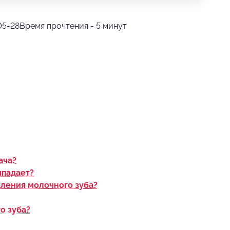
05-28
Время прочтения - 5 минут
ача?
ыпадает?
аления молочного зуба?
о зуба?