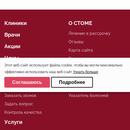
Клиники
О СТОМЕ
Лечение в рассрочку
Врачи
Отзывы
Акции
Карта сайта
Цены
О нас
Этот веб-сайт использует файлы cookie, чтобы вы могли максимально
Начинающим врачам
Новости
эффективно использовать наш веб-сайт.
Узнать больше
FAQ
Выберите настройки cookie
Соглашаюсь
Подробнее
Записаться
Статьи
Минимальные
Аналитические/Функциональные
Заказать звонок
Указатель болезней
Задать вопрос
Контроль качества
Услуги