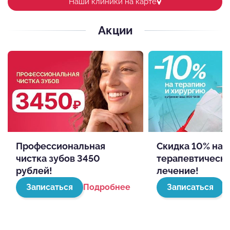
Наши клиники на карте
Акции
Профессиональная
Скидка 10% на
чистка зубов 3450
терапевтическ
рублей!
лечение!
Записаться
Подробнее
Записаться
П