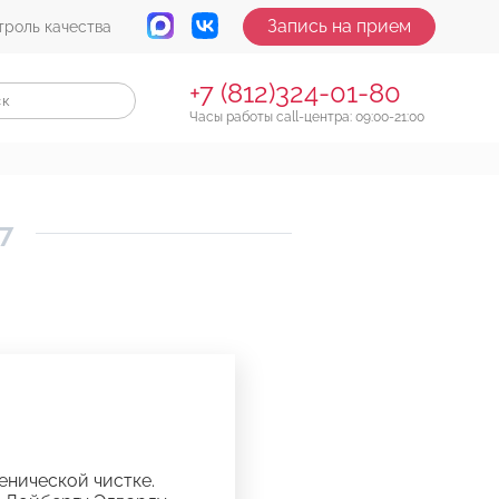
Запись на прием
троль качества
+7 (812)324-01-80
Часы работы call-центра: 09:00-21:00
7
енической чистке.