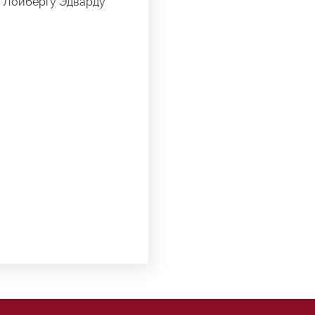
у Лойбергу Эдварду