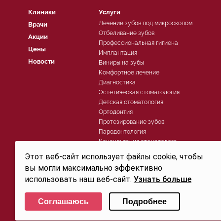
Клиники
Услуги
Лечение зубов под микроскопом
Врачи
Отбеливание зубов
Акции
Профессиональная гигиена
Цены
Имплантация
Новости
Виниры на зубы
Комфортное лечение
Диагностика
Эстетическая стоматология
Детская стоматология
Ортодонтия
Протезирование зубов
Пародонтология
Консультация стоматолога
Хирургическая стоматология
Этот веб-сайт использует файлы cookie, чтобы
Лечение зубов
вы могли максимально эффективно
использовать наш веб-сайт.
Узнать больше
Политика конфиденциальности
Выберите настройки cookie
© 2026, Группа компаний СТОМА™ - Стоматология в Санкт-Петербурге для детей и взросл
Соглашаюсь
Подробнее
Свидетельство на товарный знак (знак обслуживания) №250906 действует до 30.07.2032г. 
Минимальные
Аналитические/Функциональные
офертой