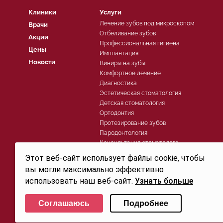
Клиники
Услуги
Лечение зубов под микроскопом
Врачи
Отбеливание зубов
Акции
Профессиональная гигиена
Цены
Имплантация
Новости
Виниры на зубы
Комфортное лечение
Диагностика
Эстетическая стоматология
Детская стоматология
Ортодонтия
Протезирование зубов
Пародонтология
Консультация стоматолога
Хирургическая стоматология
Этот веб-сайт использует файлы cookie, чтобы
Лечение зубов
вы могли максимально эффективно
использовать наш веб-сайт.
Узнать больше
Политика конфиденциальности
Выберите настройки cookie
© 2026, Группа компаний СТОМА™ - Стоматология в Санкт-Петербурге для детей и взросл
Соглашаюсь
Подробнее
Свидетельство на товарный знак (знак обслуживания) №250906 действует до 30.07.2032г. 
Минимальные
Аналитические/Функциональные
офертой