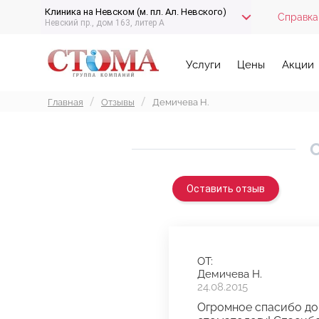
Клиника на Невском (м. пл. Ал. Невского)
Справка
Невский пр., дом 163, литер А
Услуги
Цены
Акции
Главная
Отзывы
Демичева Н.
О
Оставить отзыв
ОТ:
Демичева Н.
24.08.2015
Огромное спасибо док