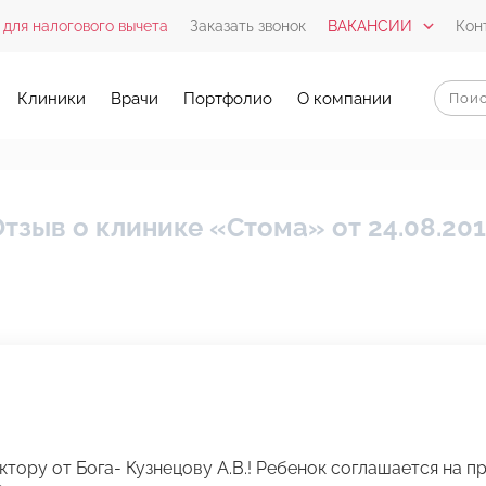
 для налогового вычета
Заказать звонок
ВАКАНСИИ
Кон
Клиники
Врачи
Портфолио
О компании
тзыв о клинике «Стома» от 24.08.20
тору от Бога- Кузнецову А.В.! Ребенок соглашается на п