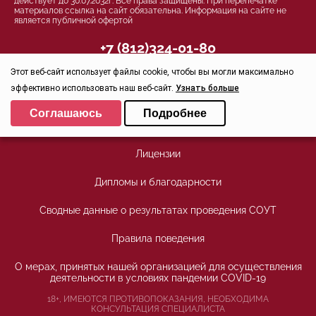
действует до 30.07.2032г. Все права защищены. При перепечатке
материалов ссылка на сайт обязательна. Информация на сайте не
является публичной офертой
+7 (812)324-01-80
office@stoma-spb.ru
Этот веб-сайт использует файлы cookie, чтобы вы могли максимально
эффективно использовать наш веб-сайт.
Узнать больше
Присоединяйтесь
Выберите настройки cookie
Соглашаюсь
Подробнее
Минимальные
Аналитические/Функциональные
Лицензии
Дипломы и благодарности
Сводные данные о результатах проведения СОУТ
Правила поведения
О мерах, принятых нашей организацией для осуществления
деятельности в условиях пандемии COVID-19
18+, ИМЕЮТСЯ ПРОТИВОПОКАЗАНИЯ, НЕОБХОДИМА
КОНСУЛЬТАЦИЯ СПЕЦИАЛИСТА