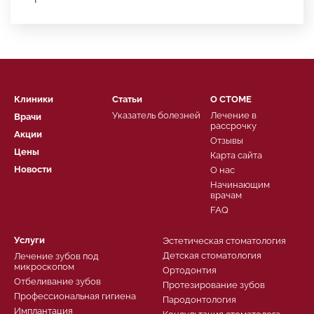
Клиники
Статьи
О СТОМЕ
Указатель болезней
Лечение в
Врачи
рассрочку
Акции
Отзывы
Цены
Карта сайта
Новости
О нас
Начинающим
врачам
FAQ
Услуги
Эстетическая стоматология
Детская стоматология
Лечение зубов под
микроскопом
Ортодонтия
Отбеливание зубов
Протезирование зубов
Профессиональная гигиена
Пародонтология
Имплантация