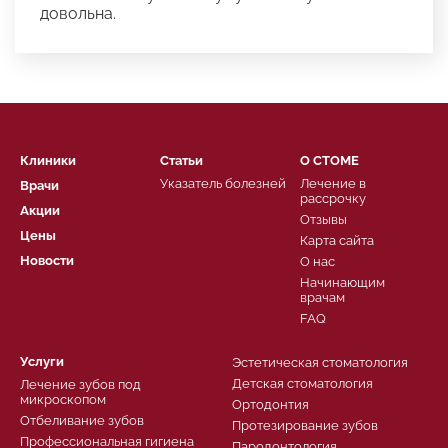
довольна.
Клиники
Статьи
О СТОМЕ
Указатель болезней
Лечение в
Врачи
рассрочку
Акции
Отзывы
Цены
Карта сайта
Новости
О нас
Начинающим
врачам
FAQ
Услуги
Эстетическая стоматология
Детская стоматология
Лечение зубов под
микроскопом
Ортодонтия
Отбеливание зубов
Протезирование зубов
Профессиональная гигиена
Пародонтология